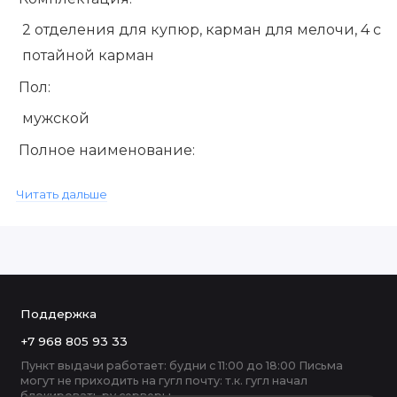
2 отделения для купюр, карман для мелочи, 4 се
потайной карман
Пол:
мужской
Полное наименование:
Кошелек (натуральная кожа)
Читать дальше
Гарантия
производителя:
один месяц
Застежка:
Поддержка
кнопка
+7 968 805 93 33
Фактура:
Пункт выдачи работает: будни с 11:00 до 18:00 Письма
могут не приходить на гугл почту: т.к. гугл начал
тиснение
блокировать ру серверы