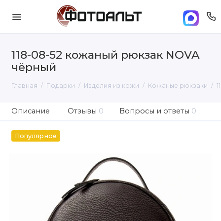
118-08-52 кожаный рюкзак NOVA
чёрный
Главная
Подарки
Изделия из кожи
Кожаные рюкзаки
1
Описание
Отзывы
0
Вопросы и ответы
0
Популярное