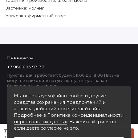
Гарантия производителя: один месяц
Застежка: молния
Упаковка: фирменный пакет
Поддержка
+7 968 805 93 33
Пункт выдачи работает: будни с 11:00 до 18:00 Письма
могут не приходить на гугл почту: т.к. гугл начал
блокировать ру серверы
Мы используем файлы cookie и другие
средства сохранения предпочтений и
анализа действий посетителей сайта.
Подробнее в
Политика конфиденциальности
персональных данных
. Нажмите «Принять»,
если даете согласие на это.
118-08-52 кожаный рюкзак NOVA чёрный
Купить