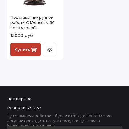
Подстаканник ручной
работы С Юбилеем 60
лет в черной
подарочной упаковке
13000 руб
13000251
Купить
Поддержка
+7 968 805 93 33
Пункт выдачи работает: будни с 11:00 до 18:00 Письма
могут не приходить на гугл почту: т.к. гугл начал
блокировать ру серверы