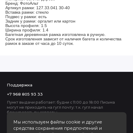
Бренд: ФотоАльт
Артикул рамки: 127.33.041 30-40
Вставка рамки: стекло
Подвес у рамки: есть
Задник у рамки: оргалит или картон
Высота профиля: 1.5
Ширина профиля: 1.4
Багетная деревянная рамка изготовлена в ручную.
Срок изготовления зависит от наличия багета и количества
рамок в заказе от часа до 10 суток.
Поддержка
+7 968 805 93 33
Пункт выдачи работает: будни с 11:00 до 18:00 Письма
могут не приходить на гугл почту: т.к. гугл начал
блокировать ру серверы
Мы используем файлы cookie и другие
средства сохранения предпочтений и