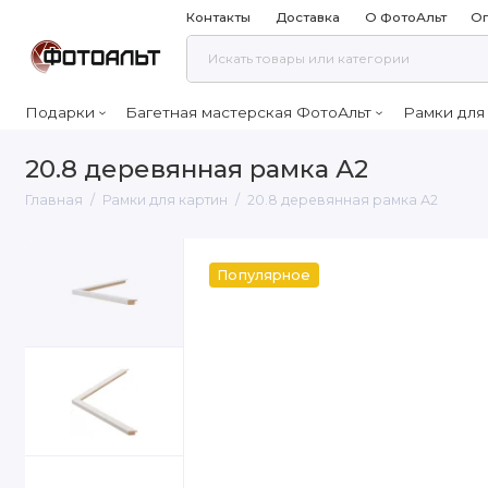
Контакты
Доставка
О ФотоАльт
Оп
Подарки
Багетная мастерская ФотоАльт
Рамки для
20.8 деревянная рамка А2
Главная
Рамки для картин
20.8 деревянная рамка А2
Популярное