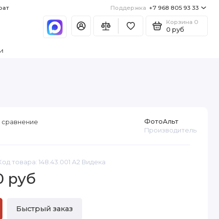
рат
Поддержка
+7 968 805 93 33
Корзина
0
0 руб
и
ФотоАльт
 сравнение
Производитель
Код товара: 148.43.001 А2 Видека
0 руб
Быстрый заказ