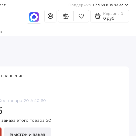
рат
Поддержка
+7 968 805 93 33
Корзина
0
0 руб
и
 сравнение
Код товара: 20-А 40-50
б
заказа этого товара 50
Быстрый заказ