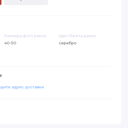
Размеры фото рамок
Цвет багета рамок
40-50
серебро
е
дите адрес доставки