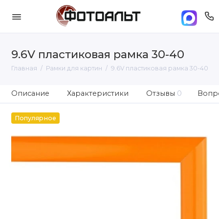
9.6V пластиковая рамка 30-40
Главная
Рамки для картин
9.6V пластиковая рамка 30-40
Описание
Характеристики
Отзывы
0
Вопро
Популярное