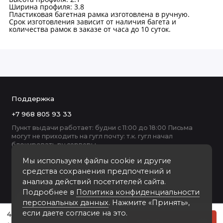
Ширина профиля: 3.8
Пластиковая багетная рамка изготовлена в ручную.
Срок изготовления зависит от наличия багета и
количества рамок в заказе от часа до 10 суток.
Поддержка
+7 968 805 93 33
Пункт выдачи работает: будни с 11:00 до 18:00 Письма
могут не приходить на гугл почту: т.к. гугл начал
блокировать ру серверы
Мы используем файлы cookie и другие
средства сохранения предпочтений и
анализа действий посетителей сайта.
Подробнее в
Политика конфиденциальности
персональных данных
. Нажмите «Принять»,
если даете согласие на это.
4111D-352X пластиковая рамка 50-60
Купить