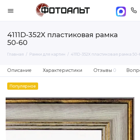
4111D-352X пластиковая рамка
50-60
Главная
Рамки для картин
4111D-352X пластиковая рамка 50-
Описание
Характеристики
Отзывы
0
Вопро
Популярное