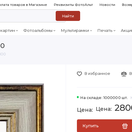
лата товаров в Магазине
Реквизиты ФотоАльт
Новости
Возв
Найти
 картин
Фотоальбомы
Мультирамки
Печать
Акци
00
100
В избранное
В
На складе: 1000000 шт.
280
Купить