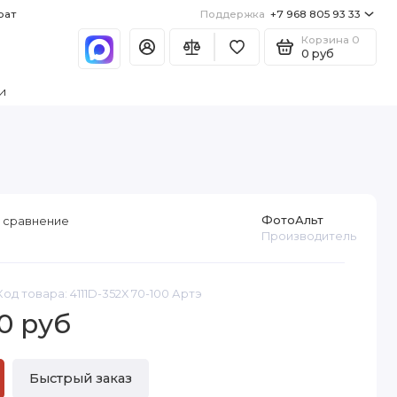
рат
Поддержка
+7 968 805 93 33
Корзина
0
0 руб
и
ФотоАльт
 сравнение
Производитель
Код товара: 4111D-352X 70-100 Артэ
0 руб
Быстрый заказ