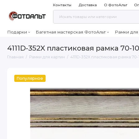
Контакты
Доставка
О ФотоАльт
Оп
Подарки
Багетная мастерская ФотоАльт
Рамки для
4111D-352X пластиковая рамка 70-1
Главная
Рамки для картин
4111D-352X пластиковая рамка 70-
Популярное