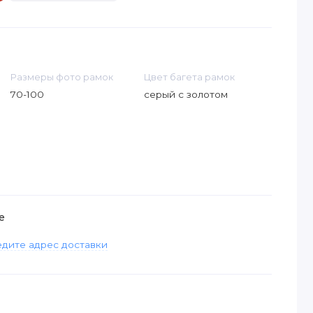
Размеры фото рамок
Цвет багета рамок
70-100
серый с золотом
е
дите адрес доставки