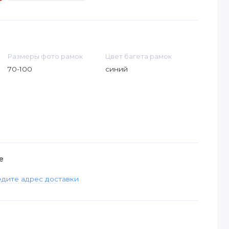
Размеры фото рамок
Цвет багета рамок
70-100
синий
е
дите адрес доставки