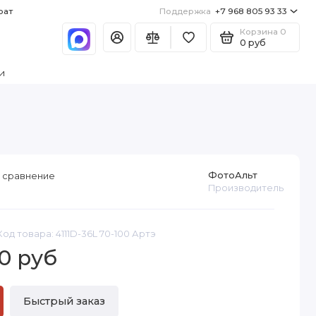
рат
Поддержка
+7 968 805 93 33
Корзина
0
0 руб
и
ФотоАльт
 сравнение
Производитель
Код товара: 4111D-36L 70-100 Артэ
0 руб
Быстрый заказ