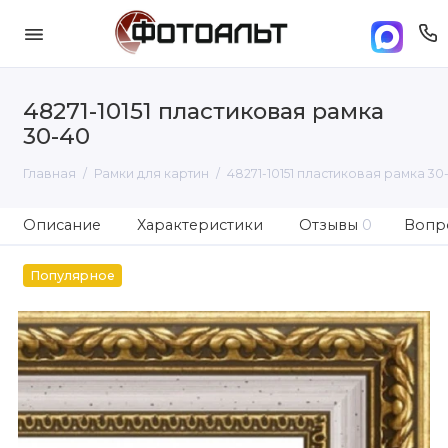
48271-10151 пластиковая рамка
30-40
Главная
Рамки для картин
48271-10151 пластиковая рамка 30
Описание
Характеристики
Отзывы
0
Вопро
Популярное