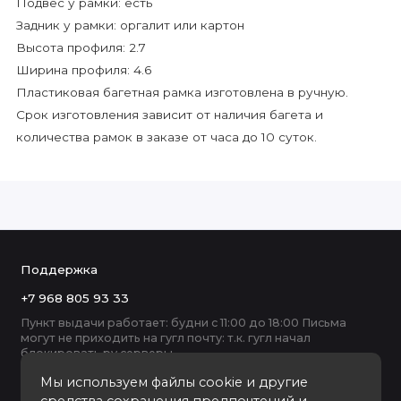
Подвес у рамки: есть
Задник у рамки: оргалит или картон
Высота профиля: 2.7
Ширина профиля: 4.6
Пластиковая багетная рамка изготовлена в ручную.
Срок изготовления зависит от наличия багета и
количества рамок в заказе от часа до 10 суток.
Поддержка
+7 968 805 93 33
Пункт выдачи работает: будни с 11:00 до 18:00 Письма
могут не приходить на гугл почту: т.к. гугл начал
блокировать ру серверы
Мы используем файлы cookie и другие
средства сохранения предпочтений и