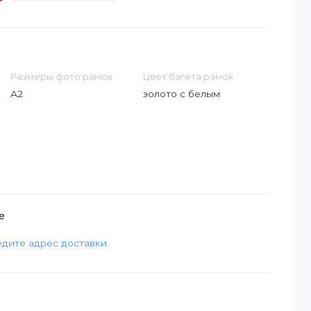
Размеры фото рамок
Цвет багета рамок
А2
золото с белым
е
дите адрес доставки