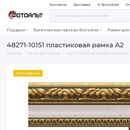
Контакты
Доставка
О ФотоАльт
Оп
Подарки
Багетная мастерская ФотоАльт
Рамки для
48271-10151 пластиковая рамка А2
Главная
Рамки для картин
48271-10151 пластиковая рамка А2
Популярное