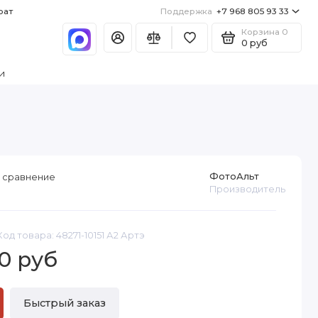
рат
Поддержка
+7 968 805 93 33
Корзина
0
0 руб
и
ФотоАльт
 сравнение
Производитель
Код товара: 48271-10151 А2 Артэ
0 руб
Быстрый заказ