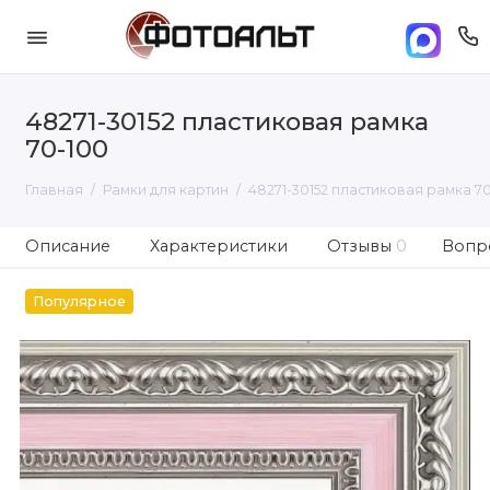
48271-30152 пластиковая рамка
70-100
Главная
Рамки для картин
48271-30152 пластиковая рамка 7
Описание
Характеристики
Отзывы
0
Вопро
Популярное