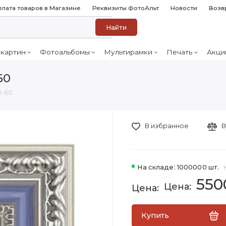
лата товаров в Магазине
Реквизиты ФотоАльт
Новости
Возв
Найти
 картин
Фотоальбомы
Мультирамки
Печать
Акци
60
0-60
В избранное
В
На складе: 1000000 шт.
550
Купить