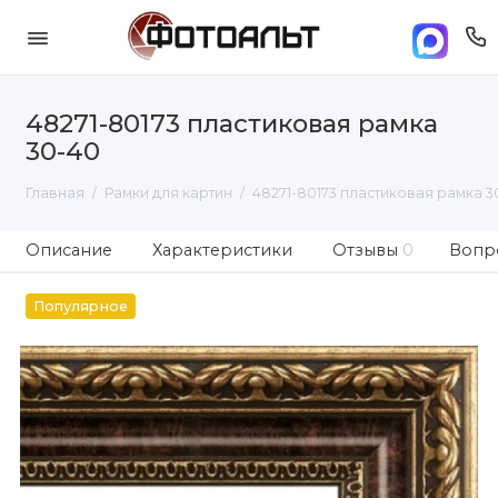
48271-80173 пластиковая рамка
30-40
Главная
Рамки для картин
48271-80173 пластиковая рамка 3
Описание
Характеристики
Отзывы
0
Вопро
Популярное