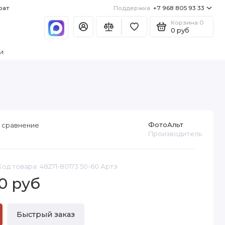
рат
Поддержка
+7 968 805 93 33
Корзина
0
0 руб
и
ФотоАльт
 сравнение
Производитель
Код товара: 48271-80173 50-60 Артэ
0 руб
Быстрый заказ