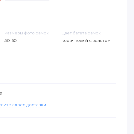
Размеры фото рамок
Цвет багета рамок
50-60
коричневый с золотом
е
дите адрес доставки