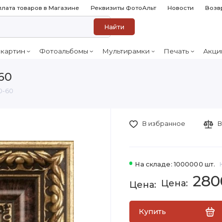
лата товаров в Магазине
Реквизиты ФотоАльт
Новости
Возв
Найти
 картин
Фотоальбомы
Мультирамки
Печать
Акци
60
0-60
В избранное
В
На складе: 1000000 шт.
280
Купить