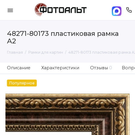
48271-80173 пластиковая рамка
А2
Главная
Рамки для картин
48271-80173 пластиковая рамка А
Описание
Характеристики
Отзывы
0
Вопро
Популярное