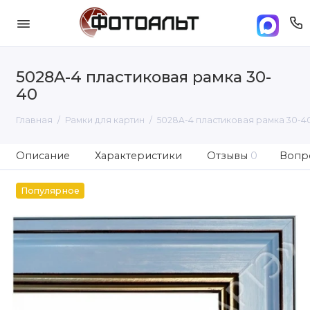
5028A-4 пластиковая рамка 30-
40
Главная
Рамки для картин
5028A-4 пластиковая рамка 30-4
Описание
Характеристики
Отзывы
0
Вопро
Популярное