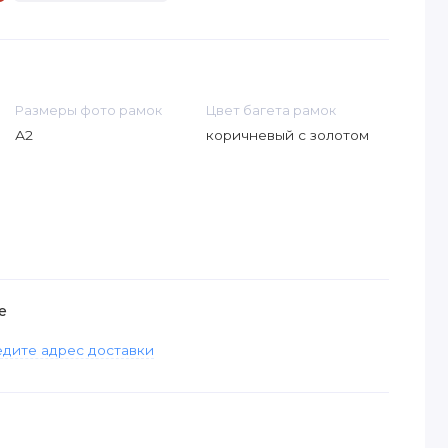
Размеры фото рамок
Цвет багета рамок
А2
коричневый с золотом
е
дите адрес доставки