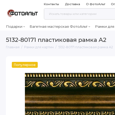
Контакты
Доставка
О ФотоАльт
Оп
Подарки
Багетная мастерская ФотоАльт
Рамки для
5132-80171 пластиковая рамка А2
Главная
Рамки для картин
5132-80171 пластиковая рамка А2
Популярное