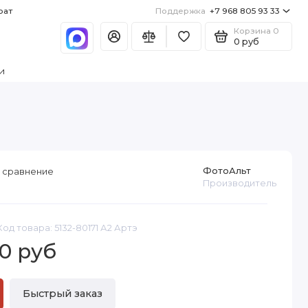
рат
Поддержка
+7 968 805 93 33
Корзина
0
0 руб
и
ФотоАльт
 сравнение
Производитель
Код товара: 5132-80171 А2 Артэ
0 руб
Быстрый заказ