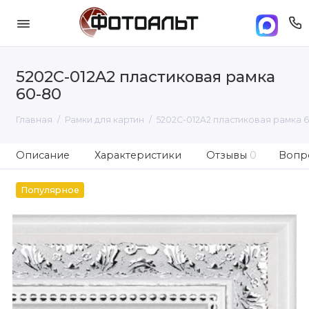
5202C-012A2 пластиковая рамка
60-80
Главная
Рамки для картин
5202C-012A2 пластиковая рамка 
Описание
Характеристики
Отзывы
0
Вопро
Популярное