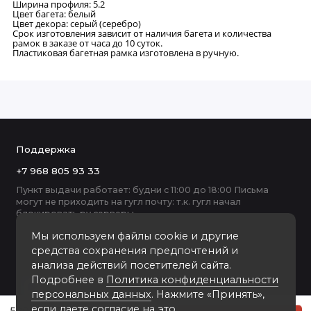
Ширина профиля: 5.2
Цвет багета: белый
Цвет декора: серый (серебро)
Срок изготовления зависит от наличия багета и количества
рамок в заказе от часа до 10 суток.
Пластиковая багетная рамка изготовлена в ручную.
Поддержка
+7 968 805 93 33
Пункт выдачи работает: будни с 11:00 до 18:00 Письма
могут не приходить на гугл почту: т.к. гугл начал
блокировать ру серверы
Мы используем файлы cookie и другие
средства сохранения предпочтений и
анализа действий посетителей сайта.
Подробнее в
Политика конфиденциальности
персональных данных
. Нажмите «Принять»,
если даете согласие на это.
5202C-012A2 пластиковая рамка 60-80