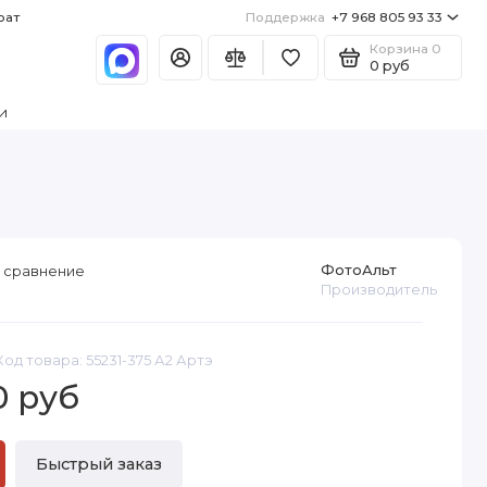
рат
Поддержка
+7 968 805 93 33
Корзина
0
0 руб
и
ФотоАльт
 сравнение
Производитель
Код товара: 55231-375 А2 Артэ
0 руб
Быстрый заказ