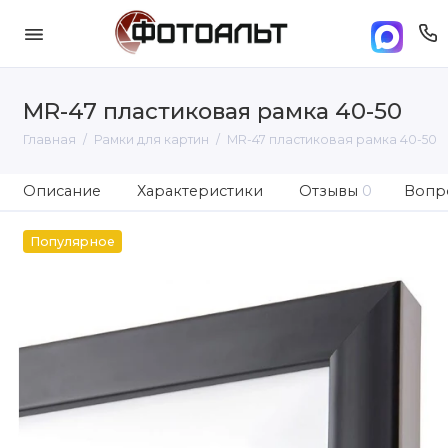
MR-47 пластиковая рамка 40-50
Главная
Рамки для картин
MR-47 пластиковая рамка 40-50
Описание
Характеристики
Отзывы
0
Вопро
Популярное