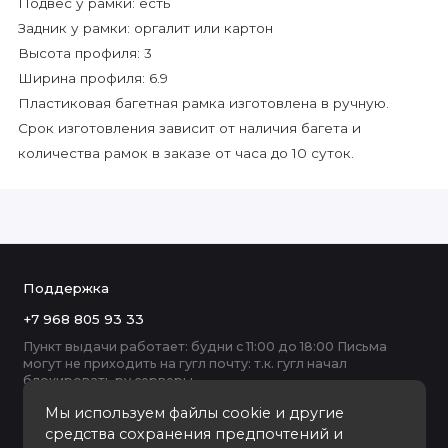
Подвес у рамки: есть
Задник у рамки: оргалит или картон
Высота профиля: 3
Ширина профиля: 6.9
Пластиковая багетная рамка изготовлена в ручную.
Срок изготовления зависит от наличия багета и
количества рамок в заказе от часа до 10 суток.
Поддержка
+7 968 805 93 33
Пункт выдачи работает: будни с 11:00 до 18:00 Письма
могут не приходить на гугл почту: т.к. гугл начал
блокировать ру серверы
Мы используем файлы cookie и другие
средства сохранения предпочтений и