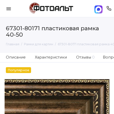
67301-80171 пластиковая рамка
40-50
Главная
Рамки для картин
67301-80171 пластиковая рамка 4
Описание
Характеристики
Отзывы
0
Вопро
Популярное