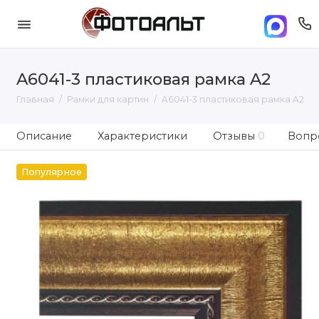
A6041-3 пластиковая рамка A2
Главная
Рамки для картин
A6041-3 пластиковая рамка A2
Описание
Характеристики
Отзывы
0
Вопро
Популярное