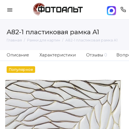
A82-1 пластиковая рамка A1
Главная
Рамки для картин
A82-1 пластиковая рамка A1
Описание
Характеристики
Отзывы
0
Вопро
Популярное