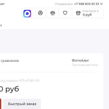
рат
Поддержка
+7 968 805 93 33
Корзина
0
0 руб
и
ФотоАльт
 сравнение
Производитель
Код товара: 975-47 80-110
0 руб
Быстрый заказ