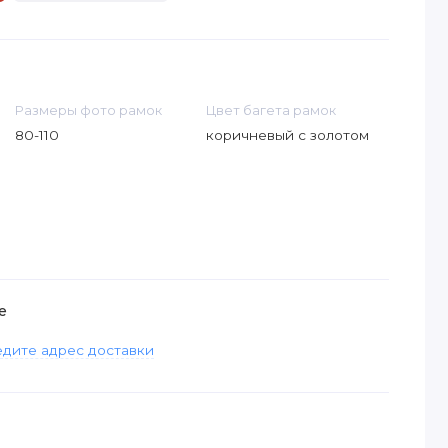
Размеры фото рамок
Цвет багета рамок
80-110
коричневый с золотом
е
дите адрес доставки