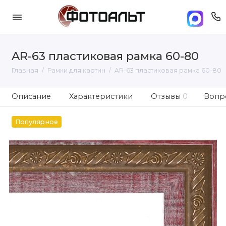
AR-63 пластиковая рамка 60-80
Главная
Рамки для картин
AR-63 пластиковая рамка 60-80
Описание
Характеристики
Отзывы
0
Вопро
Популярное