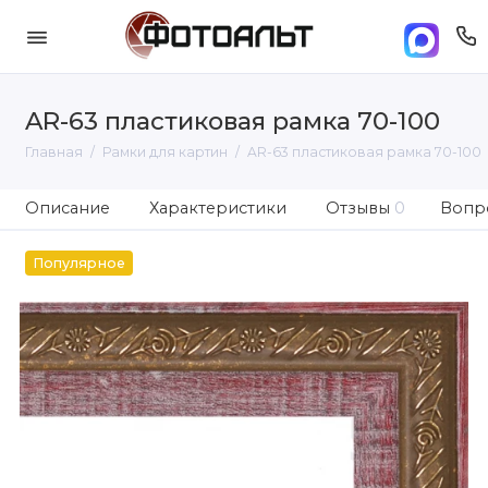
AR-63 пластиковая рамка 70-100
Главная
Рамки для картин
AR-63 пластиковая рамка 70-100
Описание
Характеристики
Отзывы
0
Вопро
Популярное