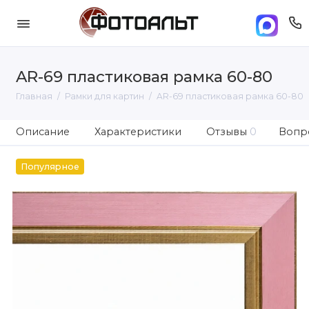
AR-69 пластиковая рамка 60-80
Главная
Рамки для картин
AR-69 пластиковая рамка 60-80
Описание
Характеристики
Отзывы
0
Вопро
Популярное