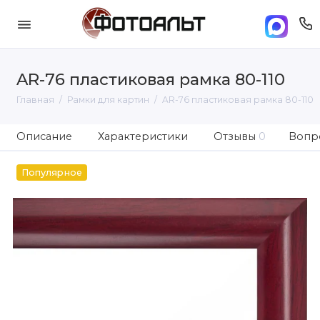
AR-76 пластиковая рамка 80-110
Главная
Рамки для картин
AR-76 пластиковая рамка 80-110
Описание
Характеристики
Отзывы
0
Вопро
Популярное