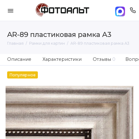
AR-89 пластиковая рамка А3
Главная
Рамки для картин
AR-89 пластиковая рамка А3
Описание
Характеристики
Отзывы
0
Вопро
Популярное