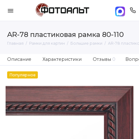
AR-78 пластиковая рамка 80-110
Главная
Рамки для картин
Большие рамки
AR-78 пластико
Описание
Характеристики
Отзывы
0
Вопро
Популярное