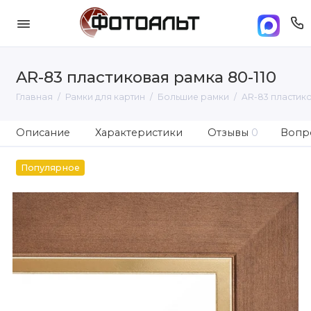
AR-83 пластиковая рамка 80-110
Главная
Рамки для картин
Большие рамки
AR-83 пластико
Описание
Характеристики
Отзывы
0
Вопро
Популярное