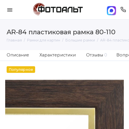
AR-84 пластиковая рамка 80-110
Главная
Рамки для картин
Большие рамки
AR-84 пластико
Описание
Характеристики
Отзывы
0
Вопро
Популярное