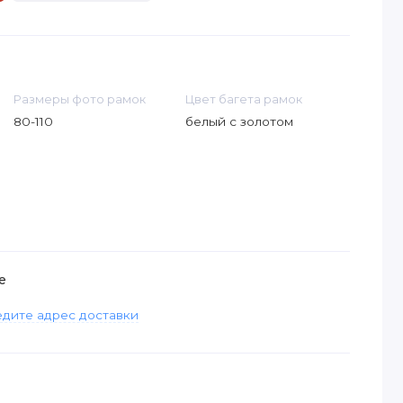
Размеры фото рамок
Цвет багета рамок
80-110
белый с золотом
е
дите адрес доставки