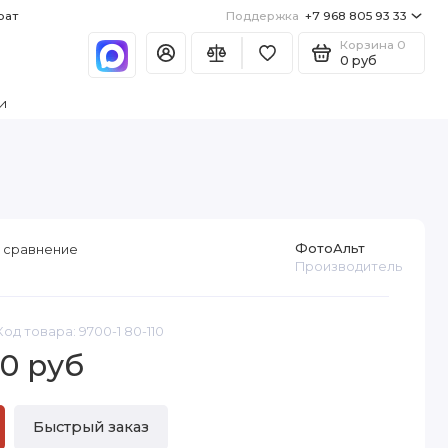
рат
Поддержка
+7 968 805 93 33
Корзина
0
0 руб
и
ФотоАльт
 сравнение
Производитель
Код товара: 9700-1 80-110
0 руб
Быстрый заказ