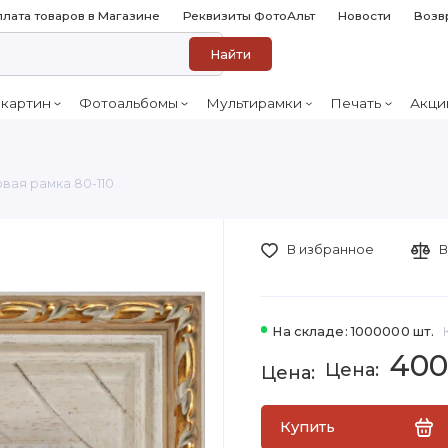
лата товаров в Магазине
Реквизиты ФотоАльт
Новости
Возв
Найти
 картин
Фотоальбомы
Мультирамки
Печать
Акци
овая рамка 80-110
В избранное
В
На складе: 1000000 шт.
400
Купить