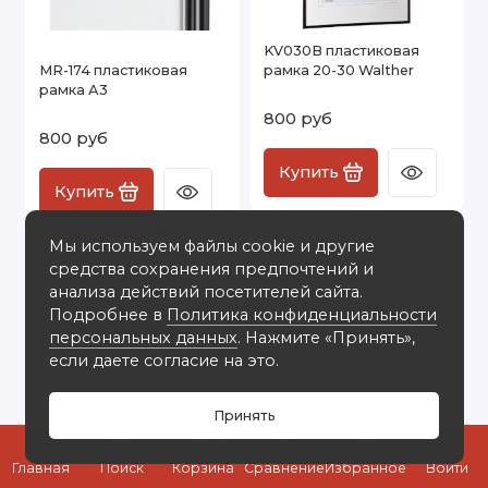
KV030B пластиковая
MR-174 пластиковая
рамка 20-30 Walther
рамка А3
800 руб
800 руб
Купить
Купить
ОПТОВЫЕ ЦЕНЫ
Мы используем файлы cookie и другие
100 или более: 580 руб
средства сохранения предпочтений и
150 или более: 560 руб
анализа действий посетителей сайта.
200 или более: 540 руб
250 или более: 510 руб
Подробнее в
Политика конфиденциальности
300 или более: 500 руб
персональных данных
. Нажмите «Принять»,
если даете согласие на это.
Принять
0
Главная
Поиск
Корзина
Сравнение
Избранное
Войти