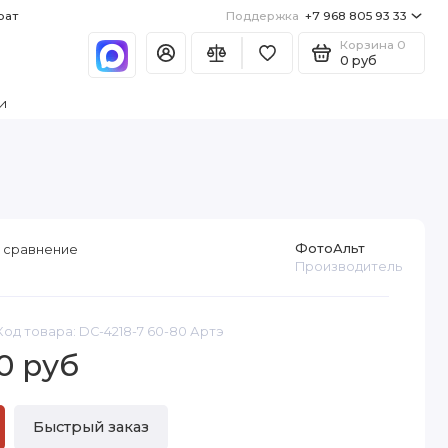
рат
Поддержка
+7 968 805 93 33
Корзина
0
0 руб
и
ФотоАльт
 сравнение
Производитель
Код товара: DC-4218-7 60-80 Артэ
0 руб
Быстрый заказ