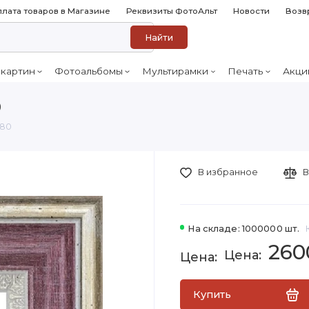
лата товаров в Магазине
Реквизиты ФотоАльт
Новости
Возв
Найти
 картин
Фотоальбомы
Мультирамки
Печать
Акци
0
-80
В избранное
В
На складе: 1000000 шт.
260
Купить