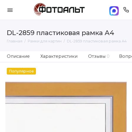
DL-2859 пластиковая рамка А4
Главная
Рамки для картин
DL-2859 пластиковая рамка А4
Описание
Характеристики
Отзывы
0
Вопро
Популярное