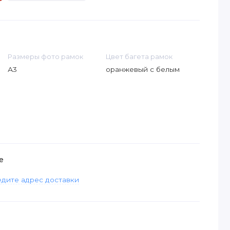
Размеры фото рамок
Цвет багета рамок
А3
оранжевый с белым
е
дите адрес доставки