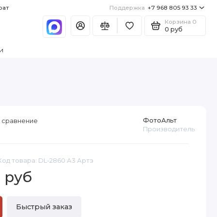
рат
Поддержка
+7 968 805 93 33
Корзина
0
0 руб
и
ФотоАльт
 сравнение
Производитель
Код товара: DL-2860 А3 Артэ
0 руб
Быстрый заказ