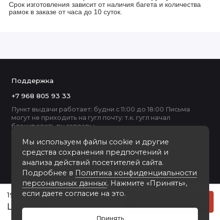
Срок изготовления зависит от наличия багета и количества
рамок в заказе от часа до 10 суток.
Поддержка
+7 968 805 93 33
Пункт выдачи работает: будни с 11:00 до 18:00 Письма
могут не приходить на гугл почту: т.к. гугл начал
блокировать ру серверы
Мы используем файлы cookie и другие
средства сохранения предпочтений и
анализа действий посетителей сайта.
Подробнее в
Политика конфиденциальности
персональных данных
. Нажмите «Принять»,
если даете согласие на это.
19.3 пластиковая рамка 30-40
Купить
1100 руб
Принять