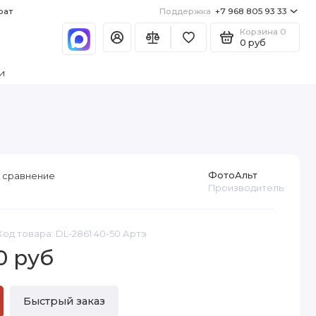
рат
Поддержка
+7 968 805 93 33
Корзина
0
0 руб
и
ФотоАльт
 сравнение
Производитель
Код товара: DL-2861 40-50 Артэ
0 руб
Быстрый заказ