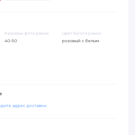
Размеры фото рамок
Цвет багета рамок
40-50
розовый с белым
е
дите адрес доставки