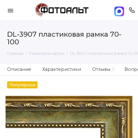
DL-3907 пластиковая рамка 70-
100
Главная
Рамки для картин
DL-3907 пластиковая рамка 70-1
Описание
Характеристики
Отзывы
0
Вопро
Популярное