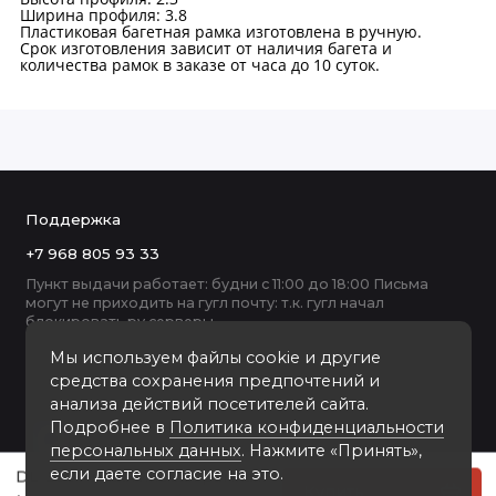
Ширина профиля: 3.8
Пластиковая багетная рамка изготовлена в ручную.
Срок изготовления зависит от наличия багета и
количества рамок в заказе от часа до 10 суток.
Поддержка
+7 968 805 93 33
Пункт выдачи работает: будни с 11:00 до 18:00 Письма
могут не приходить на гугл почту: т.к. гугл начал
блокировать ру серверы
Мы используем файлы cookie и другие
средства сохранения предпочтений и
анализа действий посетителей сайта.
Подробнее в
Политика конфиденциальности
персональных данных
. Нажмите «Принять»,
если даете согласие на это.
DL-3907 пластиковая рамка 70-100
Купить