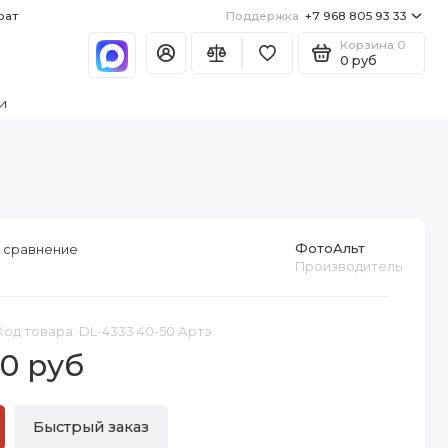
рат
Поддержка
+7 968 805 93 33
Корзина
0
0 руб
и
ФотоАльт
 сравнение
Производитель
Код товара: DL-4333 40-50 Артэ
0 руб
Быстрый заказ