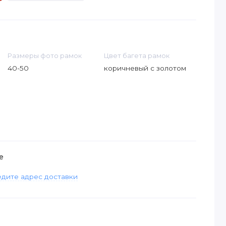
Размеры фото рамок
Цвет багета рамок
40-50
коричневый с золотом
е
дите адрес доставки