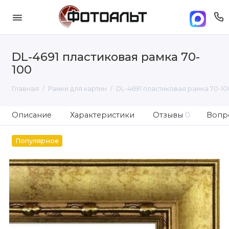
DL-4691 пластиковая рамка 70-
100
Главная
Рамки для картин
DL-4691 пластиковая рамка 70-10
Описание
Характеристики
Отзывы
0
Вопро
Популярное