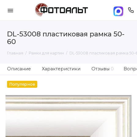
DL-53008 пластиковая рамка 50-
60
Главная
Рамки для картин
DL-53008 пластиковая рамка 50-
Описание
Характеристики
Отзывы
0
Вопро
Популярное