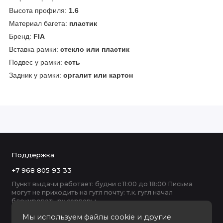
Высота профиля:
1.6
Материал багета:
пластик
Бренд:
FIA
Вставка рамки:
стекло или пластик
Подвес у рамки:
есть
Задник у рамки:
оргалит или картон
Поддержка
+7 968 805 93 33
Пункт выдачи работает: будни с 11:00 до 18:00 Письма
могут не приходить на гугл почту: т.к. гугл начал
блокировать ру серверы
Мы используем файлы cookie и другие