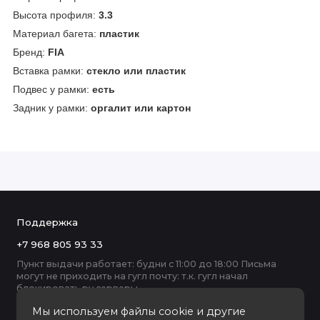
Высота профиля:
3.3
Материал багета:
пластик
Бренд:
FIA
Вставка рамки:
стекло или пластик
Подвес у рамки:
есть
Задник у рамки:
оргалит или картон
Поддержка
+7 968 805 93 33
Пункт выдачи работает: будни с 11:00 до 18:00 Письма
могут не приходить на гугл почту: т.к. гугл начал
блокировать ру серверы
Мы используем файлы cookie и другие