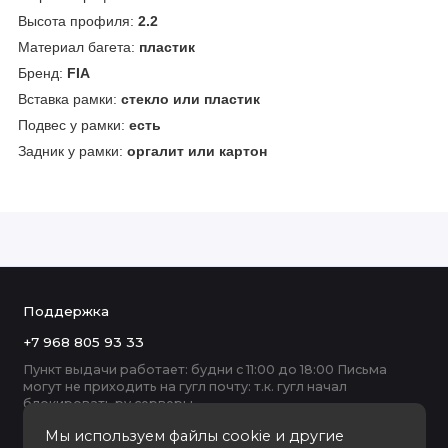
Высота профиля:
2.2
Материал багета:
пластик
Бренд:
FIA
Вставка рамки:
стекло или пластик
Подвес у рамки:
есть
Задник у рамки:
оргалит или картон
Поддержка
+7 968 805 93 33
Пункт выдачи работает: будни с 11:00 до 18:00 Письма
могут не приходить на гугл почту: т.к. гугл начал
блокировать ру серверы
Мы используем файлы cookie и другие