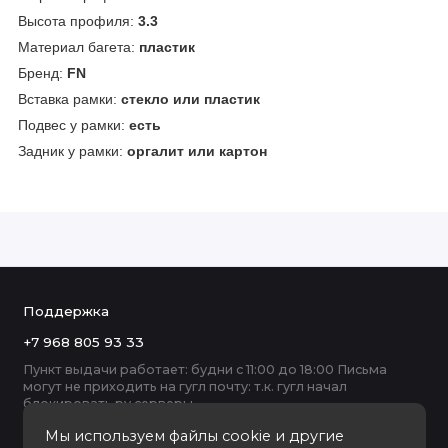
Высота профиля:
3.3
Материал багета:
пластик
Бренд:
FN
Вставка рамки:
стекло или пластик
Подвес у рамки:
есть
Задник у рамки:
оргалит или картон
Поддержка
+7 968 805 93 33
Пункт выдачи работает: будни с 11:00 до 18:00 Письма
могут не приходить на гугл почту: т.к. гугл начал
блокировать ру серверы
Мы используем файлы cookie и другие