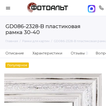
GD086-2328-B пластиковая
рамка 30-40
Главная
Рамки для картин
GD086-2328-B пластиковая рамк
Описание
Характеристики
Отзывы
0
Вопро
Популярное